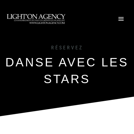
Aller
au
Menu
contenu
princi
RÉSERVEZ
DANSE AVEC LES
STARS