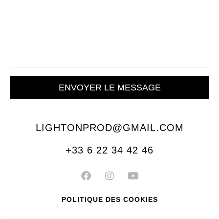
ENVOYER LE MESSAGE
LIGHTONPROD@GMAIL.COM
+33 6 22 34 42 46
F
I
Y
a
n
o
c
s
u
e
t
t
POLITIQUE DES COOKIES
b
a
u