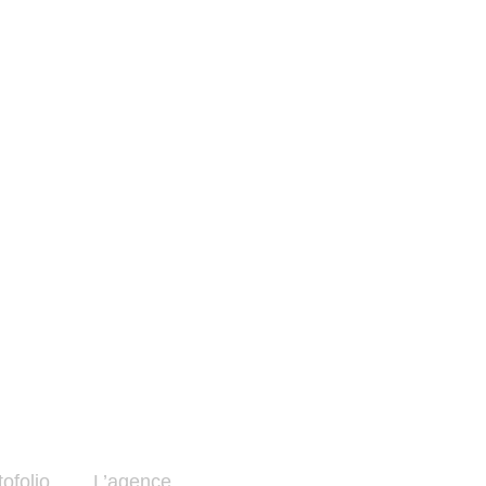
u
b
e
ofolio
L’agence