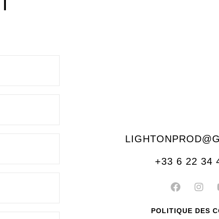
T
LIGHTONPROD@G
+33 6 22 34 
F
I
a
n
c
s
e
t
POLITIQUE DES 