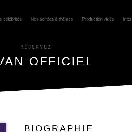
s célébrités
Nos soirées à thèmes
Production vidéo
Inter
RÉSERVEZ
VAN OFFICIEL
BIOGRAPHIE