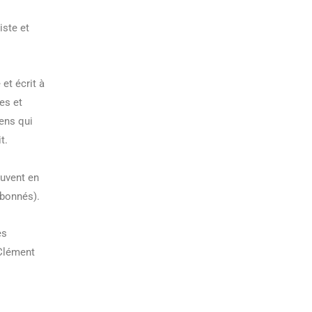
iste et
et écrit à
es et
gens qui
it.
ouvent en
abonnés).
es
 Clément