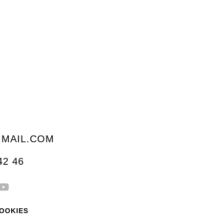
MAIL.COM
42 46
Y
o
u
t
COOKIES