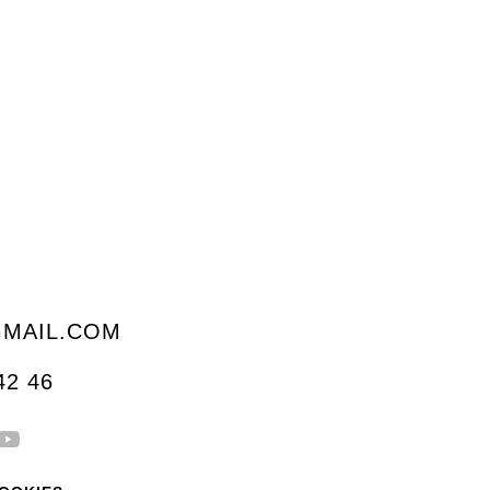
MAIL.COM
42 46
Y
o
u