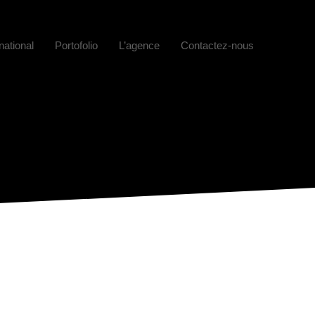
national
Portofolio
L’agence
Contactez-nous
E