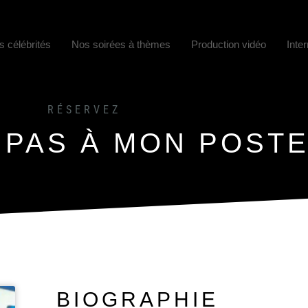
s célébrités
Nos soirées à thèmes
Production vidéo
Inter
RÉSERVEZ
 PAS À MON POST
BIOGRAPHIE