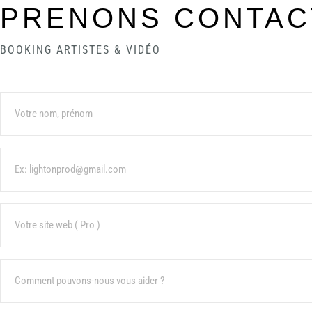
PRENONS CONTAC
BOOKING ARTISTES & VIDÉO
Name
Email
URL
Sujet